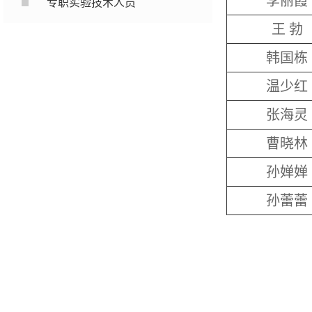
李丽霞
专职实验技术人员
王 勃
韩国栋
温少红
张海灵
曹晓林
孙婵婵
孙蕾蕾