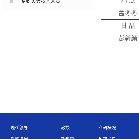
石 慧
专职实验技术人员
孟冬冬
甘 晶
彭新颜
现任领导
教授
科研概况