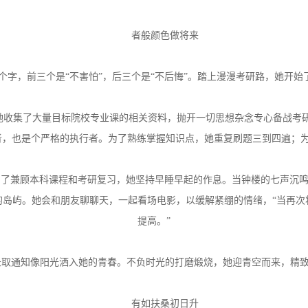
者般颜色做将来
个字，前三个是“不害怕”，后三个是“不后悔”。踏上漫漫考研路，她开始
。她收集了大量目标院校专业课的相关资料，抛开一切思想杂念专心备战考
者，也是个严格的执行者。为了熟练掌握知识点，她重复刷题三到四遍；
为了兼顾本科课程和考研复习，她坚持早睡早起的作息。当钟楼的七声沉
的岛屿。她会和朋友聊聊天，一起看场电影，以缓解紧绷的情绪，“当再次
提高。”
录取通知像阳光洒入她的青春。不负时光的打磨煅烧，她迎青空而来，精
有如扶桑初日升