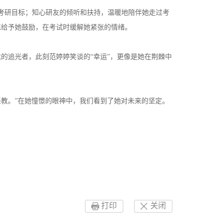
考研目标；知心研友的倾听和扶持，温暖地陪伴她走过考
练给予她鼓励，在考试时缓解她紧张的情绪。
的追光者，此刻范婷婷笑谈的“幸运”，更像是她在荆棘中
教。”在她憧憬的眼神中，我们看到了她对未来的坚定。
打印
关闭