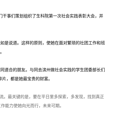
门干事们策划组织了生科院第一次社会实践表彰大会，并
她如是说道。这样的原则，使她在面对繁琐的社团工作和班
。
志同道合的朋友。与同去滨州做社会实践的学生团委部长们
碎片，都是她最宝贵的财富。
交流。最关键的是，要在平日里多探索，多发现，找到真正
工作能力使她向光而行，未来可期。