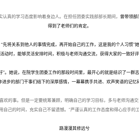
实认真的学习态度影响着身边人。在担任团委实践部部长期间，
曾带领部
得到了老师们的肯定。
“先将关系到他人的事情完成，再开始自己的工作，这是我的个人习惯”
活动时，能够灵活安排时间，积极与老师沟通交流，获得大家的一致好评
好”。她说，在院学生团委工作的那段时间里，最开心的就是结识了一群
作进步的部门干事们结下的深厚感情，一幕幕携手共进、欢声笑语的记忆
己喜欢的事。但是一定要统筹兼顾，明确自己的学习目标，多与老师沟通
用自己的时间，充实自己不留遗憾。”严谨认真的工作态度和得心应手的
路漫漫其修远兮