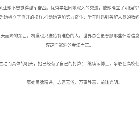
见让她不曾觉得孤军奋战。优秀学姐同她深入的交流，使她确立了明确的
为她树立了良好的榜样
,推动她更加努力奋斗；学车时遇到善解人意的教
从天而降的东西，机遇也只送给有准备的人。世界总会更眷顾那些怀着信念
奔跑而邂逅的春江岸芷。
生动而具体的明天，她已经有了自己的打算：“继续读博士，争取在高校任
愿她勇猛精进，志愿无倦，万事胜意，前途光明。