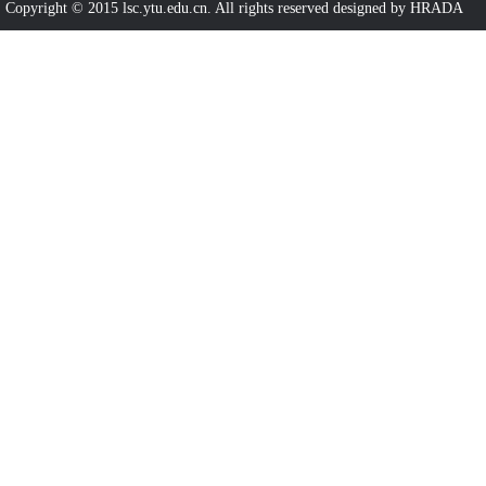
Copyright © 2015 lsc.ytu.edu.cn. All rights reserved designed by HRADA